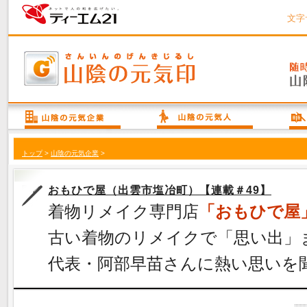
文字
トップ
>
山陰の元気企業
>
おもひで屋（出雲市塩冶町）【連載＃49】
着物リメイク専門店
「おもひで屋
古い着物のリメイクで「思い出
代表・阿部早苗さんに熱い思いを