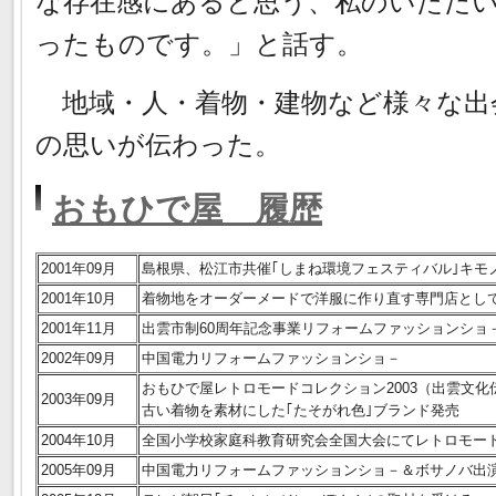
な存在感にあると思う、私のいただ
ったものです。」と話す。
地域・人・着物・建物など様々な出
の思いが伝わった。
おもひで屋 履歴
2001年09月
島根県、松江市共催｢しまね環境フェスティバル｣キモ
2001年10月
着物地をオーダーメードで洋服に作り直す専門店とし
2001年11月
出雲市制60周年記念事業リフォームファッションショ
2002年09月
中国電力リフォームファッションショ－
おもひで屋レトロモードコレクション2003（出雲文化
2003年09月
古い着物を素材にした｢たそがれ色｣ブランド発売
2004年10月
全国小学校家庭科教育研究会全国大会にてレトロモー
2005年09月
中国電力リフォームファッションショ－＆ボサノバ出