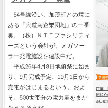
54号線沿い、加茂町との境に
ある「宍道南企業団地」の一番
奥、（株）ＮＴＴファシリティ
ーズという会社が、メガソー
ラー発電施設を建設中だ。
平成26年4月8日地鎮祭に始ま
り、9月完成予定、10月1日から
売電がはじまるという。およ
江藤 
昭和９
そ、500世帯分の電力量をまか
会社名□
宍南商
なえるそうだ。