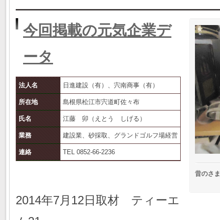
今回掲載の元気企業デ
ータ
法人名
日進建設（有）、宍南商事（有）
所在地
島根県松江市宍道町佐々布
氏名
江藤 卯（えとう しげる）
業務
建設業、砂採取、グランドゴルフ場経営
連絡
TEL 0852-66-2236
昔のさ
2014年7月12日取材 ティーエ