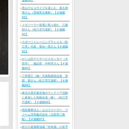
連載94】
里山でエコライフを楽しむ 多久和
厚さん（雲南市大東町）【＃連載
93】
メガソーラー発電に取り組む 江藤
卯さん（松江市宍道町）【＃連載
92】
スポーツトレーニングＰＬＵＳ（松
江市）代表 落合一晃さん【＃連載
91】
かじ山荘デイサービスセンター（大
田市） 施設長 中村学さん【＃連
載90】
三和電工（株）代表取締役会長 安
部 廣さん（松江市宍道町）【＃連
載89】
東北大震災被災地ボランテイア活動
に参加した島根水道（株）（松江市
宍道町）【＃連載88】
特定農業法人・エコファーマー フ
ァーム浮布株式会社（大田市三瓶
町）【＃連載87】
松江の老舗醤油蔵『松島屋』の若手