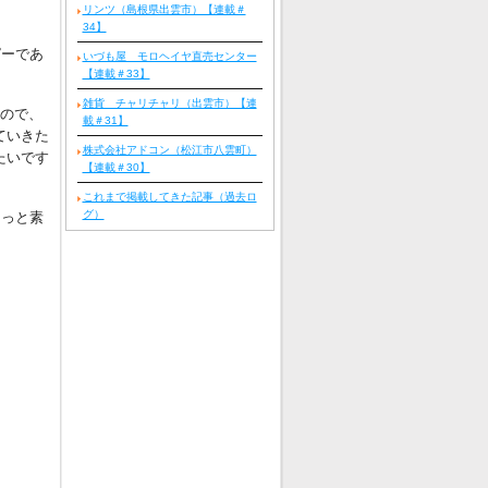
リンツ（島根県出雲市）【連載＃
34】
ピーであ
いづも屋 モロヘイヤ直売センター
【連載＃33】
雑貨 チャリチャリ（出雲市）【連
ので、
載＃31】
ていきた
株式会社アドコン（松江市八雲町）
たいです
【連載＃30】
これまで掲載してきた記事（過去ロ
グ）
きっと素