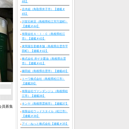
46】
吉木組（鳥取県米子市）【連載＃
45】
川賀石材店（島根県松江市宍道町）
【連載＃44】
有限会社Ａ・Ｉ・Ｃ（島根県松江
市）【連載＃43】
來間屋生姜糖本舗（島根県出雲市平
田町）【連載＃42】
株式会社 井ゲタ醤油（島根県出雲
市）【連載＃41】
鎌田組（島根県出雲市）【連載40】
トーワ株式会社（島根県松江市）
【連載39】
有限会社ヴァンダンジュ（島根県松
江市）【連載38】
キンヤ（島根県雲南市）【連載37】
会員募集
有限会社ウッドスタイル（松江市）
【連載＃36】
アイ・ねっと株式会社【連載＃35】