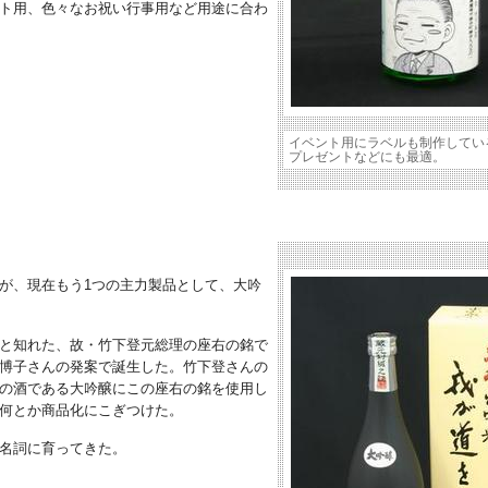
ト用、色々なお祝い行事用など用途に合わ
イベント用にラベルも制作してい
プレゼントなどにも最適。
が、現在もう1つの主力製品として、大吟
と知れた、故・竹下登元総理の座右の銘で
博子さんの発案で誕生した。竹下登さんの
の酒である大吟醸にこの座右の銘を使用し
何とか商品化にこぎつけた。
名詞に育ってきた。