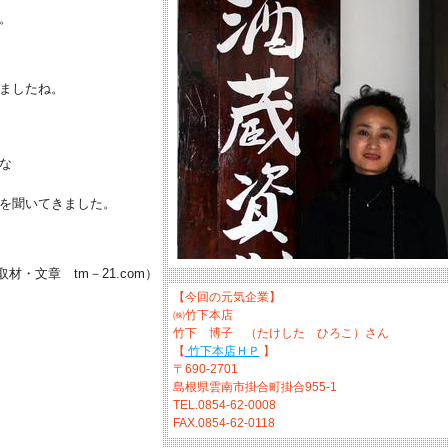
。
ましたね。
な
を聞いてきました。
材・文章 tm－21.com）
【今回の元気企業】
㈱竹下本店
竹下 博子 （たけした ひろこ）さん
【
竹下本店ＨＰ
】
〒690-2701
島根県雲南市掛合町掛合955-1
TEL.0854-62-0008
FAX.0854-62-0118