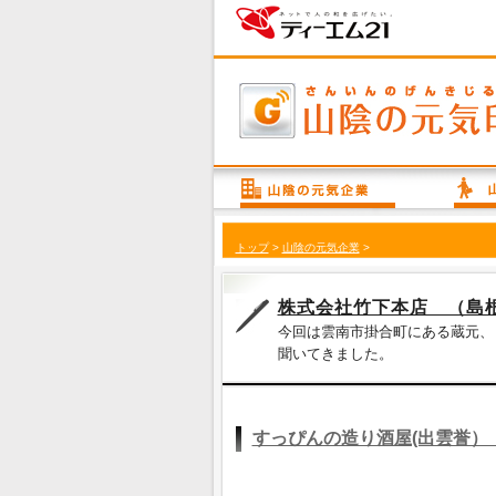
トップ
>
山陰の元気企業
>
株式会社竹下本店 （島
今回は雲南市掛合町にある蔵元、
聞いてきました。
すっぴんの造り酒屋(出雲誉）