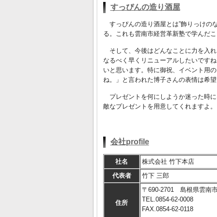
すっぴんの造り酒屋
すっぴんの造り酒屋とは”飾りっけのな
る。これも雲南市経営革新塾で学んだこ
そして、今後はどんなことに力を入れ
なるべく早くリニューアルしたいですね
いと思います。特に御祝、イベント用の
ね。」と言われた博子さんの表情は希望
プレゼントを何にしようか迷った時には
敵なプレゼントを用意してくれますよ。
会社profile
社名
株式会社 竹下本店
代表者
竹下 三郎
〒690-2701 島根県雲南
TEL.0854-62-0008
住所
FAX.0854-62-0118