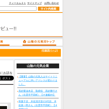
ティーエム２１
サイトマップ
お問い合わせ
[印刷用ページ]
山陰の元気企業
にお話を
【重要】山陰の元気人はサイトリニ
ューアルに伴いアドレスが変わりま
した。
高砂醤油本店 取締役 高砂勝行さ
ん（出雲市平田町）【＃連載95】
和菓子店 木佐清月堂の3代目、木
佐真一郎さん（出雲市平田町）【＃