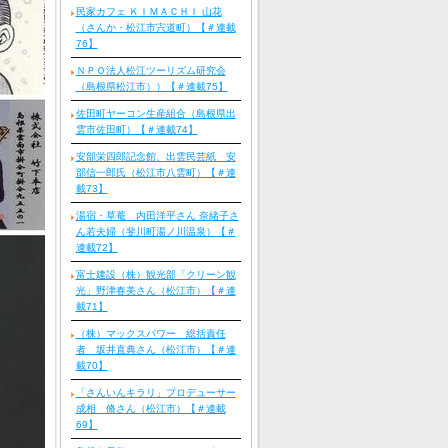
民家カフェ ＫＩＭＡＣＨＩ 山花
（さんか・松江市宍道町）【＃連載
76】
ＮＰＯ法人松江ツーリズム研究会
（島根県松江市））【＃連載75】
佐田町ヤーコン生産組合（島根県出
雲市佐田町）【＃連載74】
安部栄四郎記念館、出雲民芸紙 安
部信一郎氏（松江市八雲町）【＃連
載73】
湯宿・草菴 内田洋平さん 奈緒子さ
ん若夫婦（斐川町湯ノ川温泉）【＃
連載72】
富士建設（株）観光部「クリーン観
光」野津春美さん（松江市）【＃連
載71】
（株）マックスパワー 総括責任
者 坂井直典さん（松江市）【＃連
載70】
「さんいんキラリ」プロデューサー
成相 脩さん（松江市）【＃連載
69】