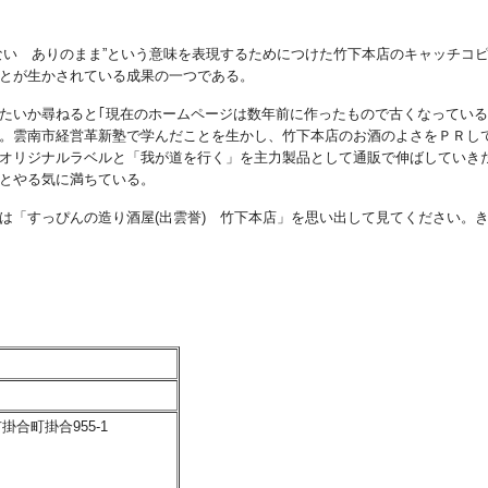
い ありのまま”という意味を表現するためにつけた竹下本店のキャッチコ
とが生かされている成果の一つである。
たいか尋ねると｢現在のホームページは数年前に作ったもので古くなっている
。雲南市経営革新塾で学んだことを生かし、竹下本店のお酒のよさをＰＲし
オリジナルラベルと「我が道を行く」を主力製品として通販で伸ばしていき
とやる気に満ちている。
「すっぴんの造り酒屋(出雲誉) 竹下本店」を思い出して見てください。
市掛合町掛合955-1