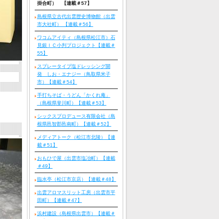
掛合町） 【連載＃57】
島根県立古代出雲歴史博物館（出雲
市大社町） 【連載＃56】
ワコムアイティ（島根県松江市）石
見銀ＩＣ小判プロジェクト【連載＃
55】
スプレータイプ塩ドレッシング開
発 しお・エナジー（鳥取県米子
市）【連載＃54】
手打ちそば・うどん「かくれ庵」
（島根県斐川町）【連載＃53】
シックスプロデュース有限会社（島
根県邑智郡邑南町）【連載＃52】
メディアトーク（松江市北陵）【連
載＃51】
おもひで屋（出雲市塩冶町）【連載
＃49】
臨水亭（松江市京店）【連載＃48】
出雲アロマスリット工房（出雲市平
田町）【連載＃47】
浜村建設（島根県出雲市）【連載＃