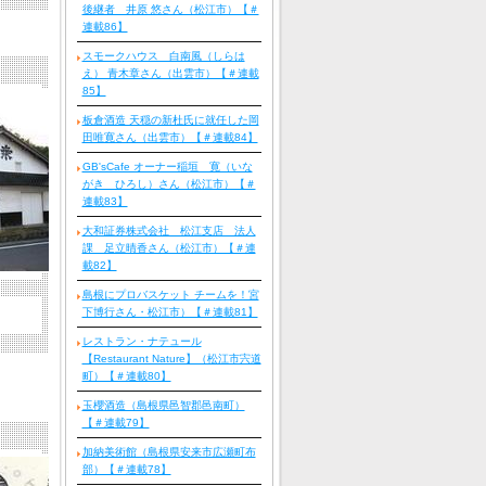
後継者 井原 悠さん（松江市）【＃
連載86】
スモークハウス 白南風（しらは
え） 青木章さん（出雲市）【＃連載
85】
板倉酒造 天穏の新杜氏に就任した岡
田唯寛さん（出雲市）【＃連載84】
GB'sCafe オーナー稲垣 寛（いな
がき ひろし）さん（松江市）【＃
連載83】
大和証券株式会社 松江支店 法人
課 足立晴香さん（松江市）【＃連
載82】
島根にプロバスケット チームを！宮
下博行さん・松江市）【＃連載81】
レストラン・ナテュール
【Restaurant Nature】（松江市宍道
町）【＃連載80】
玉櫻酒造（島根県邑智郡邑南町）
【＃連載79】
加納美術館（島根県安来市広瀬町布
部）【＃連載78】