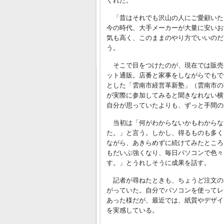
くれた。
「昔はそれでも沢山の人にご愛顧いた
今の時代、大手メーカーが大量に安いお
気も高く、このままのやり方でいいのだ
う。
そこで目をつけたのが、現在では販売
ット通販。店番と家事をしながらでもで
とした「雲南市経営革新塾」（雲南市の
が実際に参加してみると聞きなれない横
自分が思っていたよりも、ずっと手間の
当初は「何がわからないかもわからな
た。」と言う。しかし、得るものも多く
ながら、あきらめずに続けてみたところ
もだいぶ強くなり、毎日パソコンで色々
す。」とうれしそうに成果を話す。
記者が尋ねたときも、ちょうど注文の
がっていた。自分でパソコンを使ってレ
あった様だが、最近では、紙質やデザイ
を実感している。