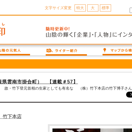
文字サイズ変更
特大
大
標準
根県雲南市掛合町） 【連載＃57】
 故・竹下登元首相の生家としても有名な （株）竹下本店の竹下博子さん
 竹下本店