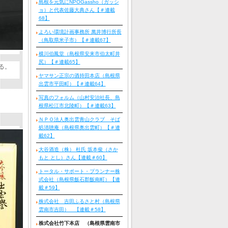
島根を元気にNPOGassho（ガッシ
ョ）と代表佐藤大典さん【＃連載
68】
よろい環境計画事務所 萬井博行所長
（鳥取県米子市）【＃連載67】
横川伯鳳堂（島根県安来市伯太町井
尻）【＃連載65】
る。
ヤマサン正宗の酒持田本店（島根県
出雲市平田町）【＃連載64】
写真のフォルム（山村安治社長、島
根県松江市北陵町）【＃連載63】
ＮＰＯ法人奥出雲青山クラブ そば
処清聴庵（島根県奥出雲町）【＃連
載62】
大谷酒造（株） 杜氏 坂本俊（さか
もと とし）さん【連載＃60】
トータル・サポート・プランナー株
式会社（島根県飯石郡飯南町）【連
載＃59】
株式会社 吉田ふるさと村（島根県
雲南市吉田） 【連載＃58】
株式会社竹下本店 （島根県雲南市