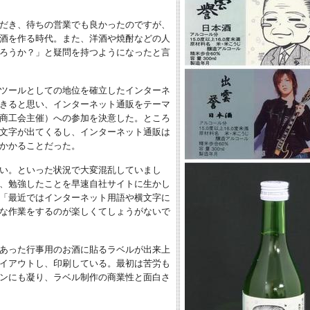
だき、待ちの営業でも良かったのですが、
酒を作る時代。また、洋酒や焼酎などの人
ろうか？」と疑問を持つようになったと言
ツールとしての地位を確立したインターネ
きると思い、インターネット通販をテーマ
商工会主催）への参加を決意した。ところ
文字が出てくるし、インターネット通販は
かかることだった。
い。といった状況で大変混乱していまし
、勉強したことを早速自社サイトに生かし
「最近ではインターネット用語や横文字に
な作業をするのが楽しくてしょうがないで
あった行事用のお酒に貼るラベルが出来上
イアウトし、印刷している。最初は苦労も
ンにも凝り、ラベル制作の商業性と面白さ