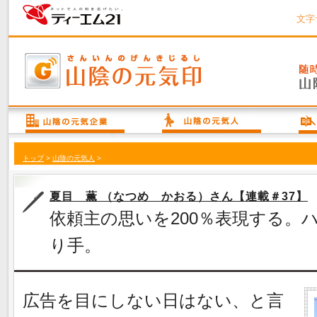
文字
トップ
>
山陰の元気人
>
夏目 薫 （なつめ かおる）さん【連載＃37】
依頼主の思いを200％表現する。
り手。
広告を目にしない日はない、と言