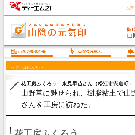
文字
トップ
>
山陰の元気人
>
花工房ふくろう 永見早苗さん（松江市宍道町）
山野草に魅せられ、樹脂粘土で山
さんを工房に訪ねた。
花工房ふくろう