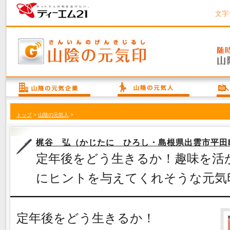
文字
トップ
>
山陰の元気人
>
梶谷 弘（かじたに ひろし・島根県出雲市平田町
定年後をどう生きるか！趣味を活
にヒントを与えてくれそうな元気
定年後をどう生きるか！