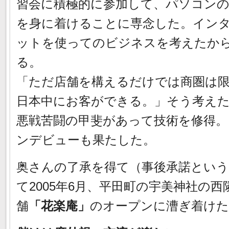
習会に積極的に参加して、パソコン
を身に着けることに専念した。イン
ットを使ってのビジネスを考えたか
る。
「ただ店舗を構えるだけでは商圏は
日本中にお客ができる。」そう考え
悪戦苦闘の甲斐があって技術を修得
ンデビューも果たした。
奥さんの了承を得て（事後承諾とい
て2005年6月、平田町の宇美神社の
舗
「花楽庵」
のオープンに漕ぎ着けた