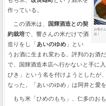
作っている。
この酒米は、
国輝酒造との契
お母さ
約栽培
で、響さんの米だけで酒
品！
造りをし「
あいのゆめ
」とい
うお酒に生まれ変わる。評判のお酒
で、国輝酒造本店へ行かないと手に
びき」という名を付けようとしたが
なった。「あいのゆめ」は阿井と愛
もち米「ひめのもち」、仁多のおも