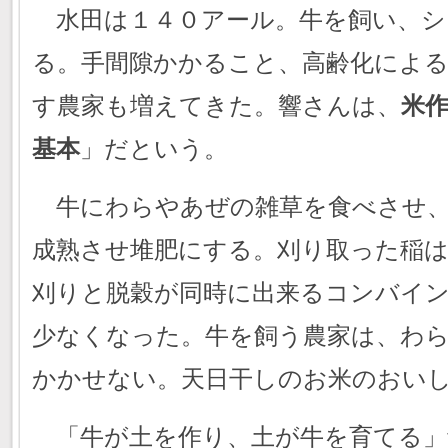
水田は１４０アール。牛を飼い、シ
る。手間隙かかること、高齢化による
す農家も増えてきた。響さんは、
米
基本
」だという。
牛にわらやあぜの雑草を食べさせ、
成熟させ堆肥にする。刈り取った稲
刈りと脱穀が同時に出来るコンバイ
少なくなった。牛を飼う農家は、わ
かかせない。天日干しのお米のおい
「牛が土を作り、土が牛を育てる」