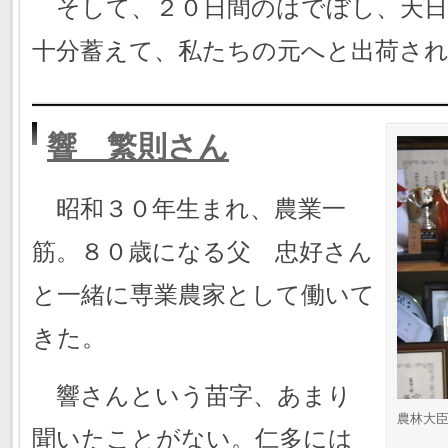
そして、２０日間のはでぼし、天日
十分蓄えて、私たちの元へと出荷さ
響 繁則さん
昭和３０年生まれ、農業一
筋。８０歳になる父 忠好さん
と一緒に専業農家として働いて
きた。
響さんという苗字、あまり
農林大
聞いたことがない。仁多には