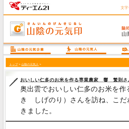
文字
トップ
>
山陰の元気人
>
おいしい仁多のお米を作る専業農家 響 繁則さ
奥出雲でおいしい仁多のお米を作
き しげのり）さんを訪ね、こだ
きました。