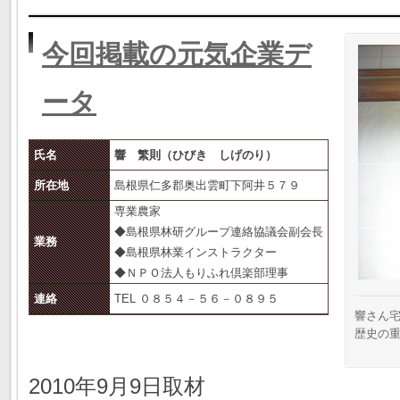
今回掲載の元気企業デ
ータ
氏名
響 繁則（ひびき しげのり）
所在地
島根県仁多郡奥出雲町下阿井５７９
専業農家
◆島根県林研グループ連絡協議会副会長
業務
◆島根県林業インストラクター
◆ＮＰＯ法人もりふれ倶楽部理事
連絡
TEL ０８５４－５６－０８９５
響さん
歴史の
2010年9月9日取材