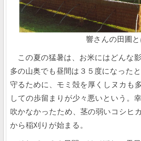
響さんの田圃と
この夏の猛暑は、お米にはどんな影
多の山奥でも昼間は３５度になった
守るために、モミ殻を厚くしヌカも
しての歩留まりが少々悪いという。
吹かなかったため、茎の弱いコシヒ
から稲刈りが始まる。