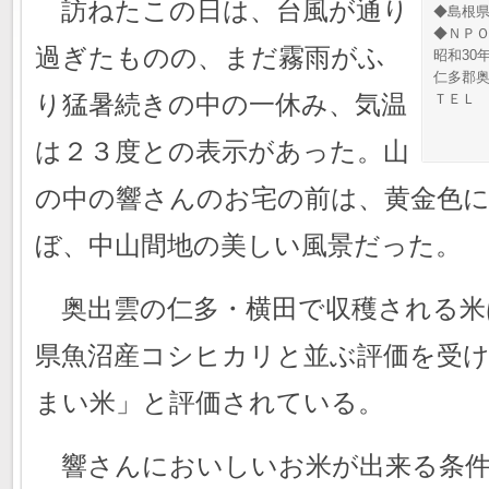
訪ねたこの日は、台風が通り
◆島根
◆ＮＰ
過ぎたものの、まだ霧雨がふ
昭和30
仁多郡
り猛暑続きの中の一休み、気温
ＴＥＬ
は２３度との表示があった。山
の中の響さんのお宅の前は、黄金色
ぼ、中山間地の美しい風景だった。
奥出雲の仁多・横田で収穫される米
県魚沼産コシヒカリと並ぶ評価を受
まい米」と評価されている。
響さんにおいしいお米が出来る条件