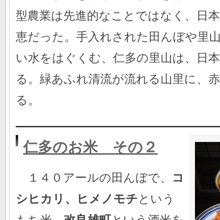
型農業は先進的なことではなく、日
恵だった。手入れされた田んぼや里
い水をはぐくむ、仁多の里山は、日
る。緑あふれ清流が流れる山里に、
る。
仁多のお米 その２
１４０アールの田んぼで、
コ
シヒカリ、ヒメノモチ
という
もち米、
改良雄町
という酒米を